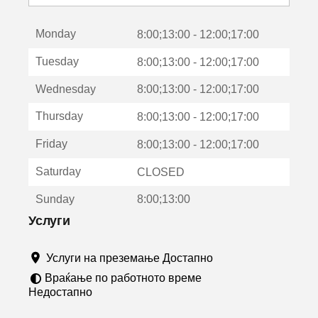
с
е
Monday
о
8:00;13:00 - 12:00;17:00
т
Tuesday
8:00;13:00 - 12:00;17:00
в
о
Wednesday
8:00;13:00 - 12:00;17:00
р
а
Thursday
8:00;13:00 - 12:00;17:00
в
о
Friday
8:00;13:00 - 12:00;17:00
н
о
Saturday
CLOSED
в
о
Sunday
8:00;13:00
п
р
Услуги
о
з
Услуги на преземање Достапно
о
р
Враќање по работното време
ч
Недостапно
е