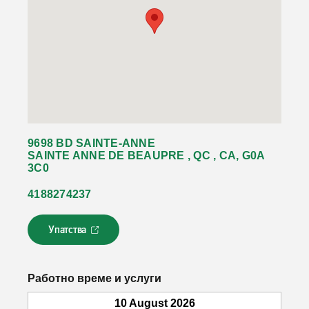
9698 BD SAINTE-ANNE
SAINTE ANNE DE BEAUPRE , QC , CA, G0A
3C0
4188274237
Упатства
Л
и
н
к
Работно време и услуги
о
т
10 August 2026