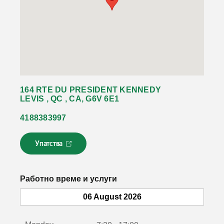
164 RTE DU PRESIDENT KENNEDY
LEVIS , QC , CA, G6V 6E1
4188383997
Упатства
Л
и
н
к
Работно време и услуги
о
т
06 August 2026
с
е