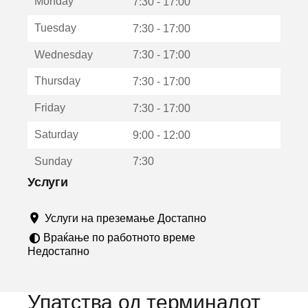
Monday
о
7:30 - 17:00
т
Tuesday
7:30 - 17:00
в
о
Wednesday
7:30 - 17:00
р
а
Thursday
7:30 - 17:00
в
о
Friday
7:30 - 17:00
н
о
Saturday
9:00 - 12:00
в
о
Sunday
7:30
п
р
Услуги
о
з
Услуги на преземање Достапно
о
р
Враќање по работното време
ч
Недостапно
е
Упатства од терминалот