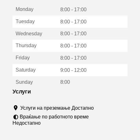
е
Monday
о
8:00 - 17:00
т
Tuesday
8:00 - 17:00
в
о
Wednesday
8:00 - 17:00
р
а
Thursday
8:00 - 17:00
в
о
Friday
8:00 - 17:00
н
о
Saturday
9:00 - 12:00
в
о
Sunday
8:00
п
р
Услуги
о
з
Услуги на преземање Достапно
о
р
Враќање по работното време
ч
Недостапно
е