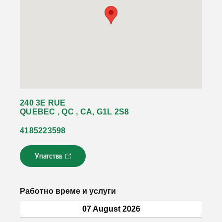
240 3E RUE
QUEBEC , QC , CA, G1L 2S8
4185223598
Упатства
Л
и
н
к
Работно време и услуги
о
т
07 August 2026
с