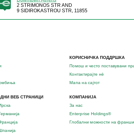
2 STRIMONOS STR AND
9 SIDIROKASTROU STR, 11855
КОРИСНИЧКА ПОДДРШКА
и
Помош и често поставувани п
Контактирајте нѐ
комбиња
Мапа на сајтот
ДНИ ВЕБ СТРАНИЦИ
КОМПАНИЈА
Ирска
За нас
 Германија
Enterprise Holdings®
 Франција
Глобални можности на франши
 Шпанија