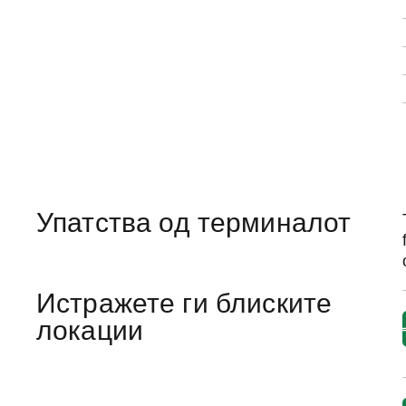
Упатства од терминалот
Истражете ги блиските
локации