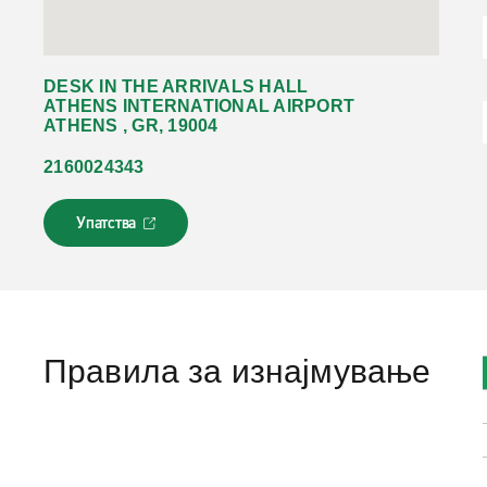
DESK IN THE ARRIVALS HALL
ATHENS INTERNATIONAL AIRPORT
ATHENS , GR, 19004
2160024343
Упатства
Л
и
н
к
о
т
с
Правила за изнајмување
е
о
т
в
о