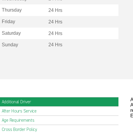
Thursday
24 Hrs
Friday
24 Hrs
Saturday
24 Hrs
Sunday
24 Hrs
A
Additional Driver
A
r
After Hours Service
E
Age Requirements
Cross Border Policy