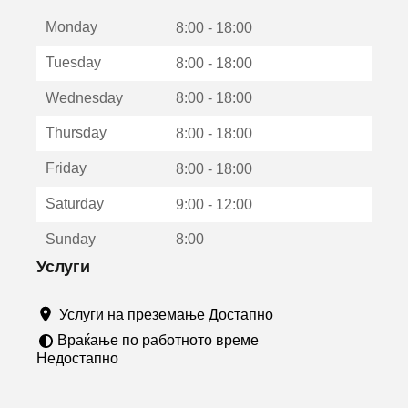
е
Monday
о
8:00 - 18:00
т
Tuesday
8:00 - 18:00
в
о
Wednesday
8:00 - 18:00
р
а
Thursday
8:00 - 18:00
в
о
Friday
8:00 - 18:00
н
о
Saturday
9:00 - 12:00
в
о
Sunday
8:00
п
р
Услуги
о
з
Услуги на преземање Достапно
о
р
Враќање по работното време
ч
Недостапно
е