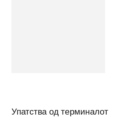
Упатства од терминалот