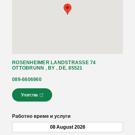
ROSENHEIMER LANDSTRASSE 74
OTTOBRUNN , BY , DE, 85521
089-6606960
Упатства
Л
и
н
к
Работно време и услуги
о
т
08 August 2026
с