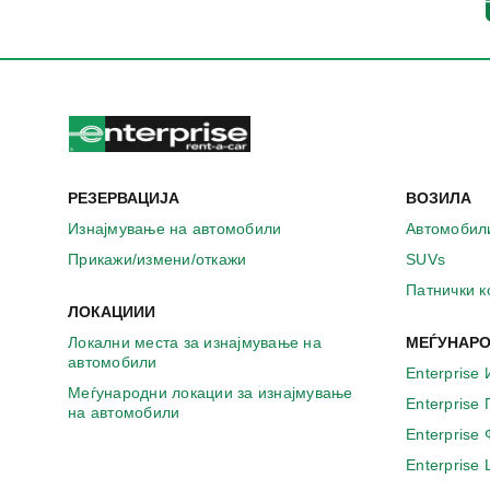
а
в
о
н
о
в
о
п
р
РЕЗЕРВАЦИЈА
ВОЗИЛА
о
з
Изнајмување на автомобили
Автомобил
о
Прикажи/измени/откажи
SUVs
р
ч
Патнички 
е
ЛОКАЦИИИ
Локални места за изнајмување на
МЕЃУНАРО
автомобили
Enterprise 
Меѓународни локации за изнајмување
Enterprise
на автомобили
Enterprise
Enterprise