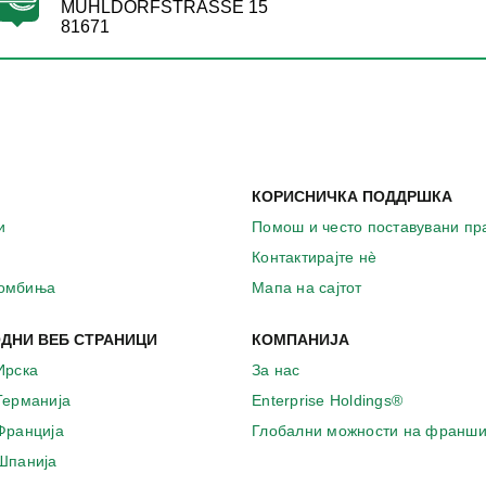
MUHLDORFSTRASSE 15
81671
КОРИСНИЧКА ПОДДРШКА
и
Помош и често поставувани п
Контактирајте нѐ
комбиња
Мапа на сајтот
ДНИ ВЕБ СТРАНИЦИ
КОМПАНИЈА
Ирска
За нас
 Германија
Enterprise Holdings®
 Франција
Глобални можности на франши
 Шпанија