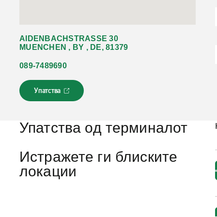
AIDENBACHSTRASSE 30
MUENCHEN , BY , DE, 81379
089-7489690
Упатства
Л
и
н
к
Упатства од терминалот
о
т
с
Истражете ги блиските
е
локации
о
т
в
о
р