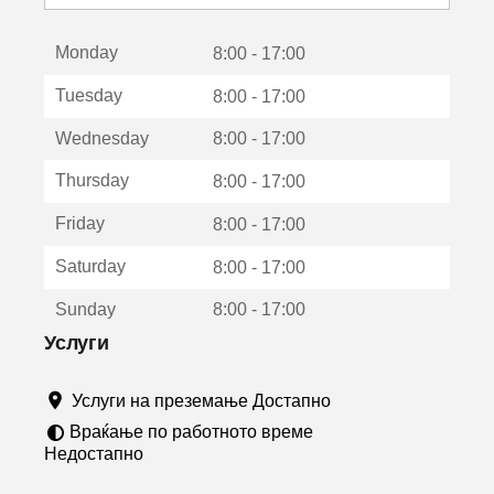
с
е
Monday
о
8:00 - 17:00
т
Tuesday
8:00 - 17:00
в
о
Wednesday
8:00 - 17:00
р
а
Thursday
8:00 - 17:00
в
о
Friday
8:00 - 17:00
н
о
Saturday
8:00 - 17:00
в
о
Sunday
8:00 - 17:00
п
р
Услуги
о
з
Услуги на преземање Достапно
о
р
Враќање по работното време
ч
Недостапно
е