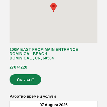
100M EAST FROM MAIN ENTRANCE
DOMINICAL BEACH
DOMINICAL , CR, 60504
27874228
Упатства
Л
и
н
к
Работно време и услуги
о
т
07 August 2026