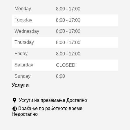
е
Monday
о
8:00 - 17:00
т
Tuesday
8:00 - 17:00
в
о
Wednesday
8:00 - 17:00
р
а
Thursday
8:00 - 17:00
в
о
Friday
8:00 - 17:00
н
о
Saturday
CLOSED
в
о
Sunday
8:00
п
р
Услуги
о
з
Услуги на преземање Достапно
о
р
Враќање по работното време
ч
Недостапно
е