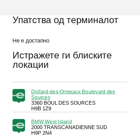
е
Упатства од терминалот
Не е достапно
Истражете ги блиските
локации
Dollard-des-Ormeaux Boulevard des
Sources
3360 BOUL DES SOURCES
H9B 1Z9
BMW West Island
2000 TRANSCANADIENNE SUD
H9P 2N4