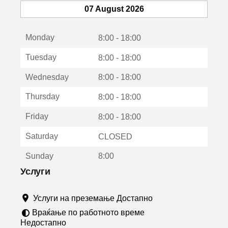
т
07 August 2026
с
е
Monday
о
8:00 - 18:00
т
Tuesday
8:00 - 18:00
в
о
Wednesday
8:00 - 18:00
р
а
Thursday
8:00 - 18:00
в
о
Friday
8:00 - 18:00
н
о
Saturday
CLOSED
в
о
Sunday
8:00
п
р
Услуги
о
з
Услуги на преземање Достапно
о
р
Враќање по работното време
ч
Недостапно