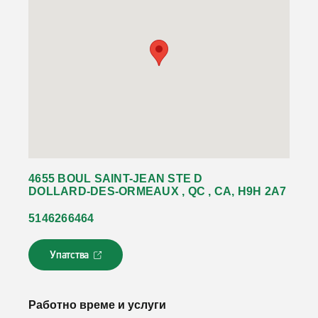
4655 BOUL SAINT-JEAN STE D
DOLLARD-DES-ORMEAUX , QC , CA, H9H 2A7
5146266464
Упатства
Л
и
н
к
Работно време и услуги
о