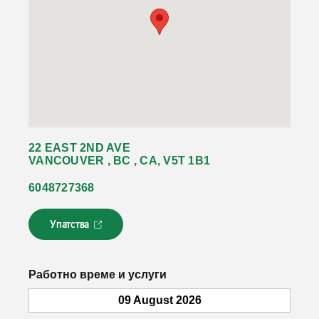
22 EAST 2ND AVE
VANCOUVER , BC , CA, V5T 1B1
6048727368
Упатства
Л
и
н
к
Работно време и услуги
о
т
09 August 2026
с