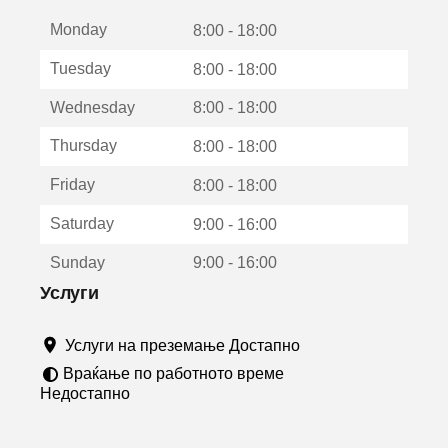
е
Monday
о
8:00 - 18:00
т
Tuesday
8:00 - 18:00
в
о
Wednesday
8:00 - 18:00
р
а
Thursday
8:00 - 18:00
в
о
Friday
8:00 - 18:00
н
о
Saturday
9:00 - 16:00
в
о
Sunday
9:00 - 16:00
п
р
Услуги
о
з
Услуги на преземање Достапно
о
р
Враќање по работното време
ч
Недостапно
е