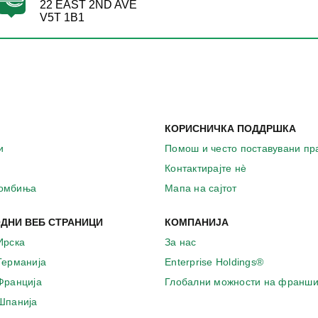
22 EAST 2ND AVE
V5T 1B1
КОРИСНИЧКА ПОДДРШКА
и
Помош и често поставувани п
Контактирајте нѐ
комбиња
Мапа на сајтот
ДНИ ВЕБ СТРАНИЦИ
КОМПАНИЈА
Ирска
За нас
 Германија
Enterprise Holdings®
 Франција
Глобални можности на франши
 Шпанија