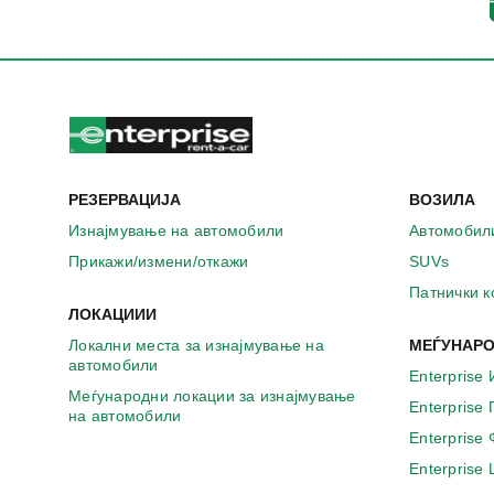
а
в
о
н
о
в
о
п
р
РЕЗЕРВАЦИЈА
ВОЗИЛА
о
з
Изнајмување на автомобили
Автомобил
о
Прикажи/измени/откажи
SUVs
р
ч
Патнички 
е
ЛОКАЦИИИ
Локални места за изнајмување на
МЕЃУНАРО
автомобили
Enterprise 
Меѓународни локации за изнајмување
Enterprise
на автомобили
Enterprise
Enterprise