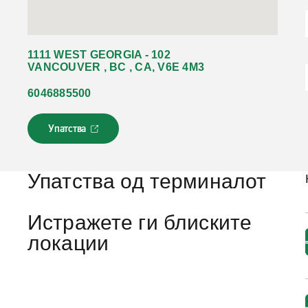
1111 WEST GEORGIA - 102
VANCOUVER , BC , CA, V6E 4M3
6046885500
Упатства
Л
и
н
к
Упатства од терминалот
о
т
с
Истражете ги блиските
е
локации
о
т
в
о
р