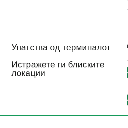
Упатства од терминалот
Истражете ги блиските
локации