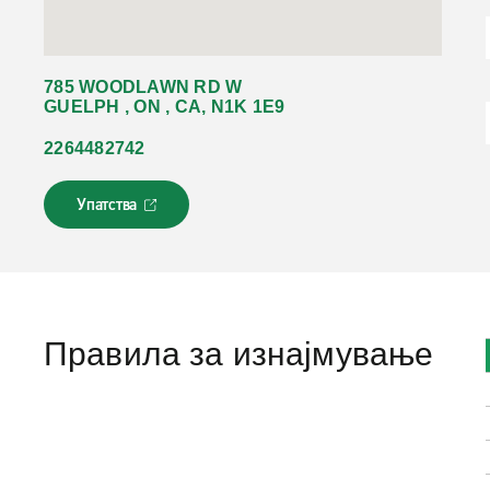
785 WOODLAWN RD W
GUELPH , ON , CA, N1K 1E9
2264482742
Упатства
Л
и
н
к
о
т
с
Правила за изнајмување
е
о
т
в
о
р