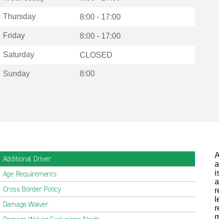
Thursday
8:00 - 17:00
Friday
8:00 - 17:00
Saturday
CLOSED
Sunday
8:00
A
Additional Driver
a
i
Age Requirements
a
Cross Border Policy
r
l
Damage Waiver
r
m