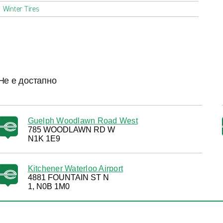
Winter Tires
Не е достапно
Guelph Woodlawn Road West
785 WOODLAWN RD W
N1K 1E9
Kitchener Waterloo Airport
4881 FOUNTAIN ST N
1, N0B 1M0