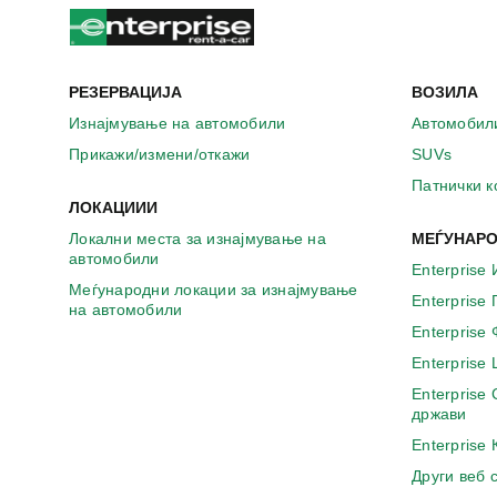
РЕЗЕРВАЦИЈА
ВОЗИЛА
Изнајмување на автомобили
Автомобил
Прикажи/измени/откажи
SUVs
Патнички 
ЛОКАЦИИИ
Локални места за изнајмување на
МЕЃУНАРО
автомобили
Enterprise 
Меѓународни локации за изнајмување
Enterprise
на автомобили
Enterprise
Enterprise
Enterprise
држави
Enterprise
Други веб 