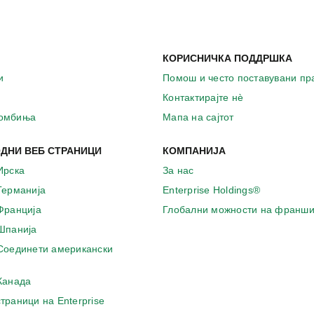
КОРИСНИЧКА ПОДДРШКА
и
Помош и често поставувани п
Контактирајте нѐ
комбиња
Мапа на сајтот
ДНИ ВЕБ СТРАНИЦИ
КОМПАНИЈА
Ирска
За нас
 Германија
Enterprise Holdings®
 Франција
Глобални можности на франши
 Шпанија
 Соединети американски
 Канада
страници на Enterprise