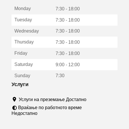
е
Monday
о
7:30 - 18:00
т
Tuesday
7:30 - 18:00
в
о
Wednesday
7:30 - 18:00
р
а
Thursday
7:30 - 18:00
в
о
Friday
7:30 - 18:00
н
о
Saturday
9:00 - 12:00
в
о
Sunday
7:30
п
р
Услуги
о
з
Услуги на преземање Достапно
о
р
Враќање по работното време
ч
Недостапно
е