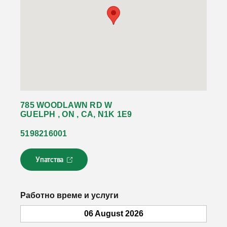
785 WOODLAWN RD W
GUELPH , ON , CA, N1K 1E9
5198216001
Упатства
Л
и
н
к
Работно време и услуги
о
т
06 August 2026
с