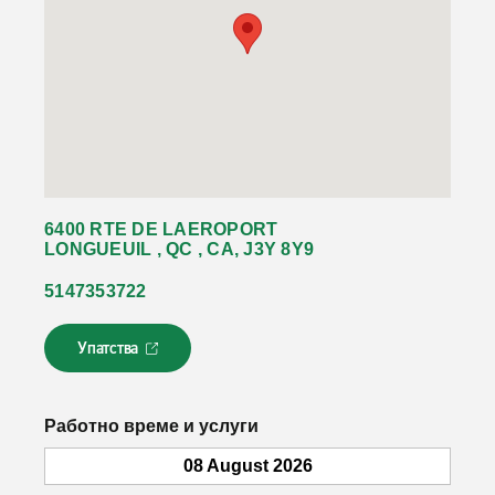
6400 RTE DE LAEROPORT
LONGUEUIL , QC , CA, J3Y 8Y9
5147353722
Упатства
Л
и
н
к
Работно време и услуги
о
т
08 August 2026
с