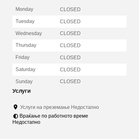
е
Monday
о
CLOSED
т
Tuesday
CLOSED
в
о
Wednesday
CLOSED
р
а
Thursday
CLOSED
в
о
Friday
CLOSED
н
о
Saturday
CLOSED
в
о
Sunday
CLOSED
п
р
Услуги
о
з
Услуги на преземање Недостапно
о
р
Враќање по работното време
ч
Недостапно
е