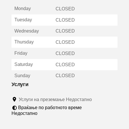
е
Monday
о
CLOSED
т
Tuesday
CLOSED
в
о
Wednesday
CLOSED
р
а
Thursday
CLOSED
в
о
Friday
CLOSED
н
о
Saturday
CLOSED
в
о
Sunday
CLOSED
п
р
Услуги
о
з
Услуги на преземање Недостапно
о
р
Враќање по работното време
ч
Недостапно
е