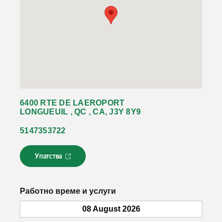
6400 RTE DE LAEROPORT
LONGUEUIL , QC , CA, J3Y 8Y9
5147353722
Упатства
Л
и
н
к
Работно време и услуги
о
т
08 August 2026
с