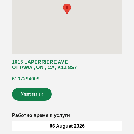
1615 LAPERRIERE AVE
OTTAWA , ON , CA, K1Z 8S7
6137294009
Упатства
Л
и
н
к
Работно време и услуги
о
т
06 August 2026
с