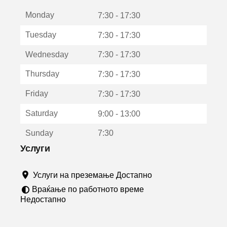
е
Monday
о
7:30 - 17:30
т
Tuesday
7:30 - 17:30
в
о
Wednesday
7:30 - 17:30
р
а
Thursday
7:30 - 17:30
в
о
Friday
7:30 - 17:30
н
о
Saturday
9:00 - 13:00
в
о
Sunday
7:30
п
р
Услуги
о
з
Услуги на преземање Достапно
о
р
Враќање по работното време
ч
Недостапно
е