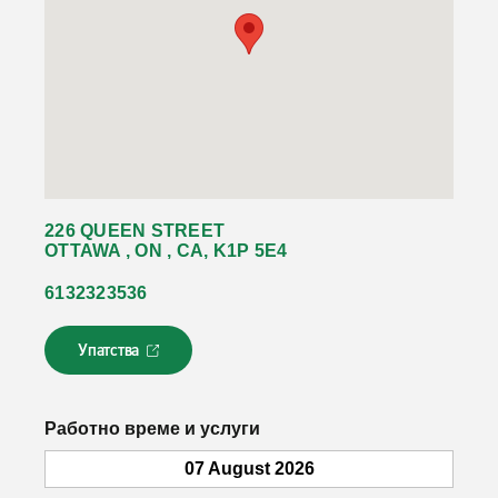
226 QUEEN STREET
OTTAWA , ON , CA, K1P 5E4
6132323536
Упатства
Л
и
н
к
Работно време и услуги
о
т
07 August 2026
с