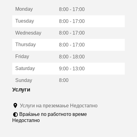
е
Monday
о
8:00 - 17:00
т
Tuesday
8:00 - 17:00
в
о
Wednesday
8:00 - 17:00
р
а
Thursday
8:00 - 17:00
в
о
Friday
8:00 - 18:00
н
о
Saturday
9:00 - 13:00
в
о
Sunday
8:00
п
р
Услуги
о
з
Услуги на преземање Недостапно
о
р
Враќање по работното време
ч
Недостапно
е