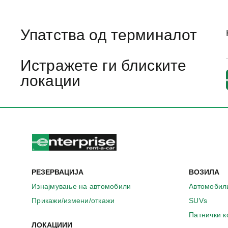
Упатства од терминалот
Истражете ги блиските
локации
РЕЗЕРВАЦИЈА
ВОЗИЛА
Изнајмување на автомобили
Автомобил
Прикажи/измени/откажи
SUVs
Патнички 
ЛОКАЦИИИ