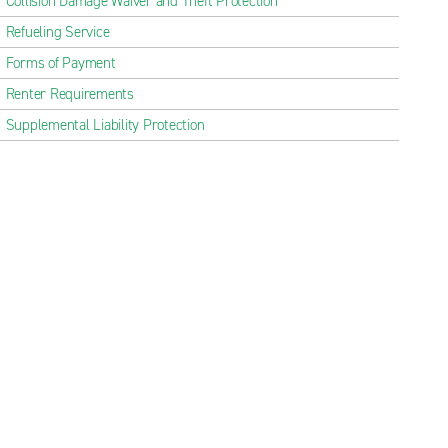
Collision Damage Waiver and Theft Protection
Refueling Service
Forms of Payment
Renter Requirements
Supplemental Liability Protection