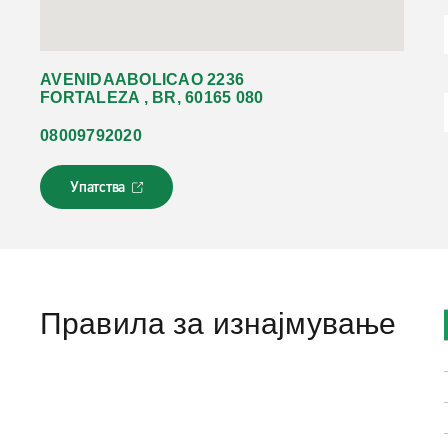
AVENIDAABOLICAO 2236
FORTALEZA , BR, 60165 080
08009792020
Упатства
Л
и
н
к
о
т
с
Правила за изнајмување
е
о
т
в
о
р