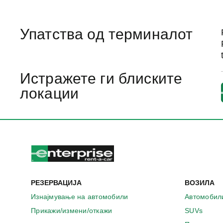
Упатства од терминалот
Истражете ги блиските
локации
РЕЗЕРВАЦИЈА
ВОЗИЛА
Изнајмување на автомобили
Автомобил
Прикажи/измени/откажи
SUVs