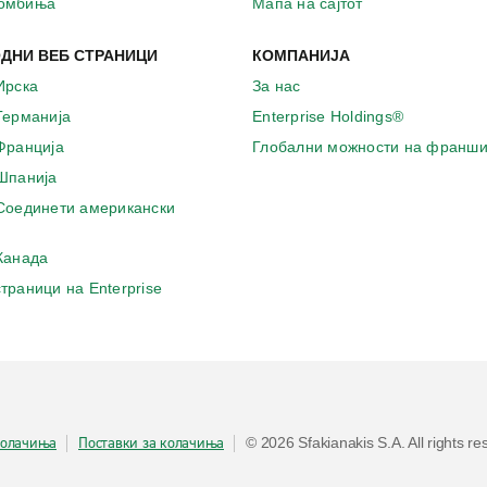
комбиња
Мапа на сајтот
ДНИ ВЕБ СТРАНИЦИ
КОМПАНИЈА
Ирска
За нас
 Германија
Enterprise Holdings®
 Франција
Глобални можности на франши
 Шпанија
 Соединети американски
 Канада
страници на Enterprise
колачиња
Поставки за колачиња
© 2026 Sfakianakis S.A. All rights r