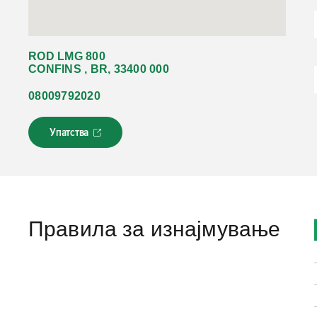
ROD LMG 800
CONFINS , BR, 33400 000
08009792020
Упатства
Л
и
н
к
о
т
с
Правила за изнајмување
е
о
т
в
о
р