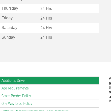
Thursday
24 Hrs
Friday
24 Hrs
Saturday
24 Hrs
Sunday
24 Hrs
A
Additional Driver
a
t
Age Requirements
r
Cross Border Policy
a
t
One Way Drop Policy