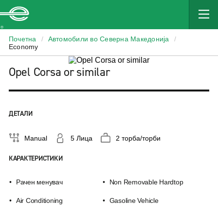
Enterprise
Почетна
/
Автомобили во Северна Македонија
/
Economy
Opel Corsa or similar
ДЕТАЛИ
Manual
5 Лица
2 торба/торби
КАРАКТЕРИСТИКИ
Рачен менувач
Non Removable Hardtop
Air Conditioning
Gasoline Vehicle