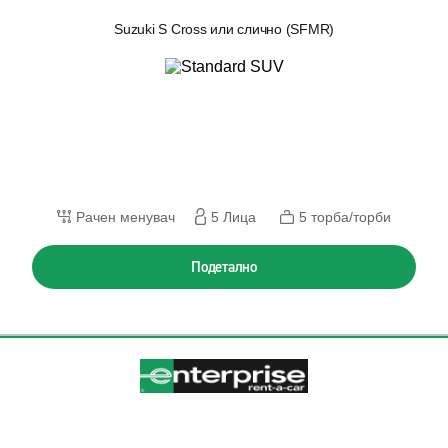
Suzuki S Cross или слично (SFMR)
Рачен менувач
5 Лица
5 торба/торби
Подетално