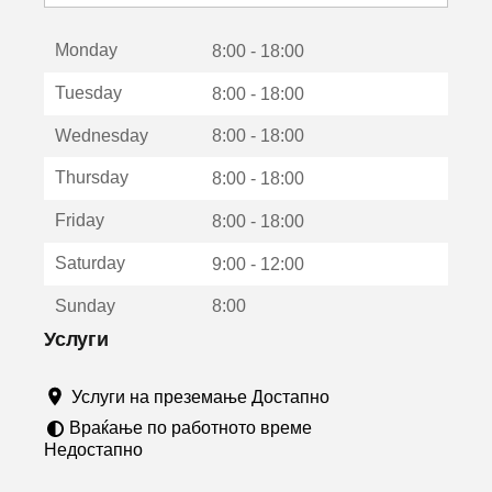
с
е
Monday
о
8:00 - 18:00
т
Tuesday
8:00 - 18:00
в
о
Wednesday
8:00 - 18:00
р
а
Thursday
8:00 - 18:00
в
о
Friday
8:00 - 18:00
н
о
Saturday
9:00 - 12:00
в
о
Sunday
8:00
п
р
Услуги
о
з
Услуги на преземање Достапно
о
р
Враќање по работното време
ч
Недостапно
е