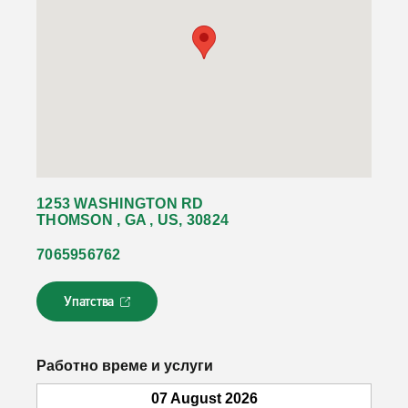
1253 WASHINGTON RD
THOMSON , GA , US, 30824
7065956762
Упатства
Л
и
н
к
Работно време и услуги
о
т
07 August 2026