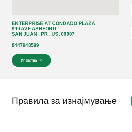
ENTERPRISE AT CONDADO PLAZA
999 AVE ASHFORD
SAN JUAN , PR , US, 00907
8447948599
Упатства
Л
и
н
к
о
т
с
Правила за изнајмување
е
о
т
в
о