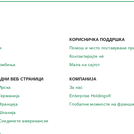
КОРИСНИЧКА ПОДДРШКА
и
Помош и често поставувани п
Контактирајте нѐ
комбиња
Мапа на сајтот
ДНИ ВЕБ СТРАНИЦИ
КОМПАНИЈА
Ирска
За нас
 Германија
Enterprise Holdings®
 Франција
Глобални можности на франши
 Шпанија
 Соединети американски