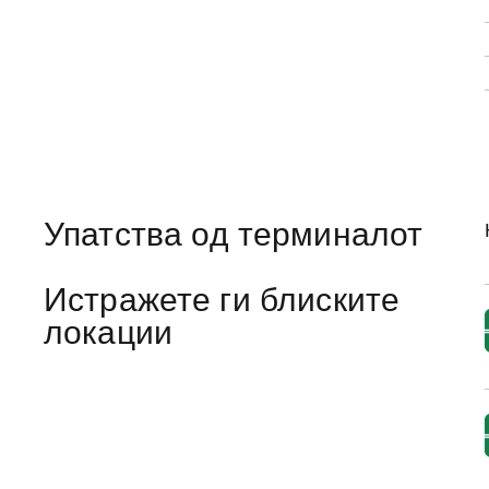
Упатства од терминалот
Истражете ги блиските
локации