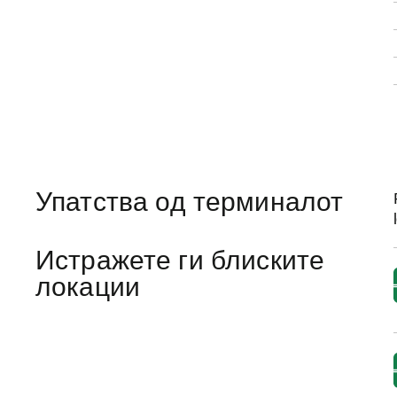
Упатства од терминалот
Истражете ги блиските
локации