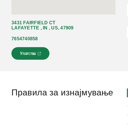
3431 FAIRFIELD CT
LAFAYETTE , IN , US, 47909
7654740858
Упатства
Л
и
н
к
о
т
с
Правила за изнајмување
е
о
т
в
о
р