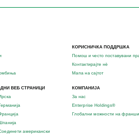
КОРИСНИЧКА ПОДДРШКА
и
Помош и често поставувани п
Контактирајте нѐ
комбиња
Мапа на сајтот
ДНИ ВЕБ СТРАНИЦИ
КОМПАНИЈА
Ирска
За нас
 Германија
Enterprise Holdings®
 Франција
Глобални можности на франши
 Шпанија
 Соединети американски