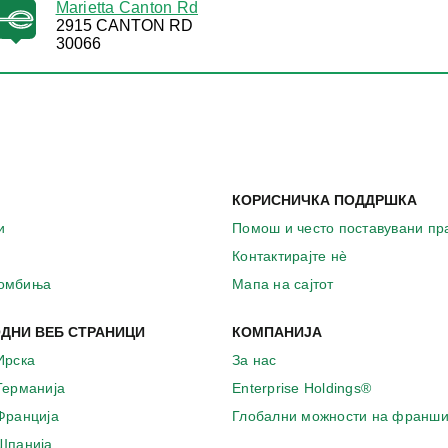
Marietta Canton Rd
2915 CANTON RD
30066
КОРИСНИЧКА ПОДДРШКА
и
Помош и често поставувани п
Контактирајте нѐ
комбиња
Мапа на сајтот
ДНИ ВЕБ СТРАНИЦИ
КОМПАНИЈА
Ирска
За нас
 Германија
Enterprise Holdings®
 Франција
Глобални можности на франши
 Шпанија