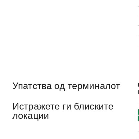
Упатства од терминалот
Истражете ги блиските
локации