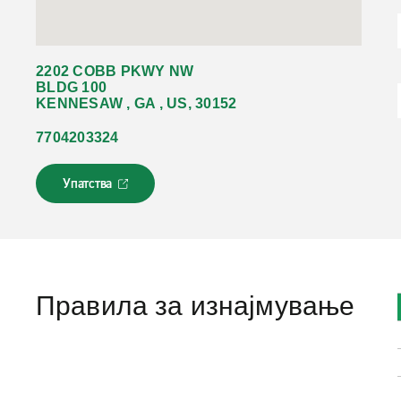
2202 COBB PKWY NW
BLDG 100
KENNESAW , GA , US, 30152
7704203324
Упатства
Л
и
н
к
о
т
с
Правила за изнајмување
е
о
т
в
о