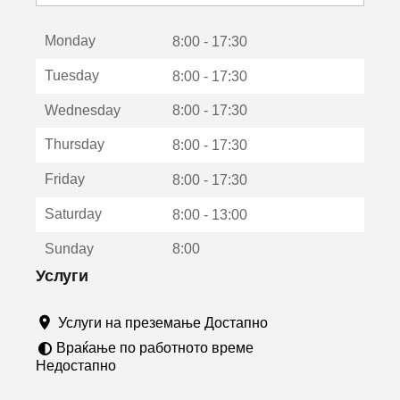
с
е
Monday
о
8:00 - 17:30
т
Tuesday
8:00 - 17:30
в
о
Wednesday
8:00 - 17:30
р
а
Thursday
8:00 - 17:30
в
о
Friday
8:00 - 17:30
н
о
Saturday
8:00 - 13:00
в
о
Sunday
8:00
п
р
Услуги
о
з
Услуги на преземање Достапно
о
р
Враќање по работното време
ч
Недостапно
е