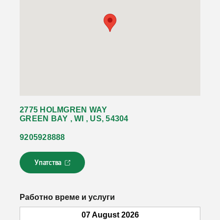
2775 HOLMGREN WAY
GREEN BAY , WI , US, 54304
9205928888
Упатства
Л
и
н
к
Работно време и услуги
о
т
07 August 2026