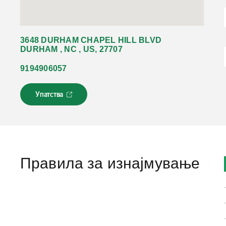
3648 DURHAM CHAPEL HILL BLVD
DURHAM , NC , US, 27707
9194906057
Упатства
Л
и
н
к
о
т
с
Правила за изнајмување
е
о
т
в
о
р