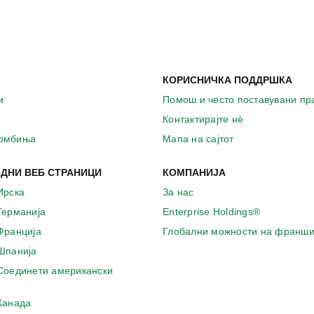
КОРИСНИЧКА ПОДДРШКА
и
Помош и често поставувани п
Контактирајте нѐ
комбиња
Мапа на сајтот
ДНИ ВЕБ СТРАНИЦИ
КОМПАНИЈА
Ирска
За нас
 Германија
Enterprise Holdings®
 Франција
Глобални можности на франши
 Шпанија
 Соединети американски
 Канада