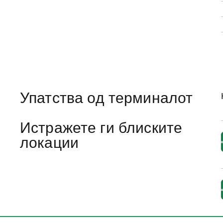
Упатства од терминалот
Истражете ги блиските
локации