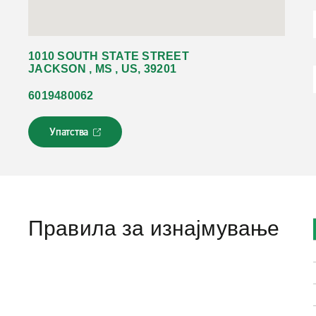
1010 SOUTH STATE STREET
JACKSON , MS , US, 39201
6019480062
Упатства
Л
и
н
к
о
т
с
Правила за изнајмување
е
о
т
в
о
р