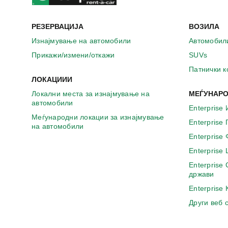
РЕЗЕРВАЦИЈА
ВОЗИЛА
Изнајмување на автомобили
Автомобил
Прикажи/измени/откажи
SUVs
Патнички 
ЛОКАЦИИИ
Локални места за изнајмување на
МЕЃУНАРО
автомобили
Enterprise 
Меѓународни локации за изнајмување
Enterprise
на автомобили
Enterprise
Enterprise
Enterprise
држави
Enterprise
Други веб 