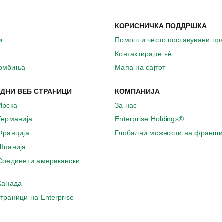
КОРИСНИЧКА ПОДДРШКА
и
Помош и често поставувани п
Контактирајте нѐ
комбиња
Мапа на сајтот
ДНИ ВЕБ СТРАНИЦИ
КОМПАНИЈА
Ирска
За нас
 Германија
Enterprise Holdings®
 Франција
Глобални можности на франши
 Шпанија
 Соединети американски
 Канада
страници на Enterprise