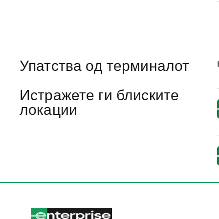
Упатства од терминалот
Истражете ги блиските
локации