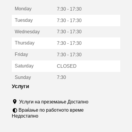
е
Monday
о
7:30 - 17:30
т
Tuesday
7:30 - 17:30
в
о
Wednesday
7:30 - 17:30
р
а
Thursday
7:30 - 17:30
в
о
Friday
7:30 - 17:30
н
о
Saturday
CLOSED
в
о
Sunday
7:30
п
р
Услуги
о
з
Услуги на преземање Достапно
о
р
Враќање по работното време
ч
Недостапно
е