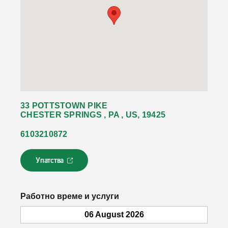
33 POTTSTOWN PIKE
CHESTER SPRINGS , PA , US, 19425
6103210872
Упатства
Л
и
н
к
Работно време и услуги
о
т
06 August 2026
с