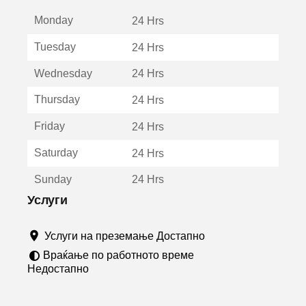
е
Monday
о
24 Hrs
т
Tuesday
24 Hrs
в
о
Wednesday
24 Hrs
р
а
Thursday
24 Hrs
в
о
Friday
24 Hrs
н
о
Saturday
24 Hrs
в
о
Sunday
24 Hrs
п
р
Услуги
о
з
Услуги на преземање Достапно
о
р
Враќање по работното време
ч
Недостапно
е