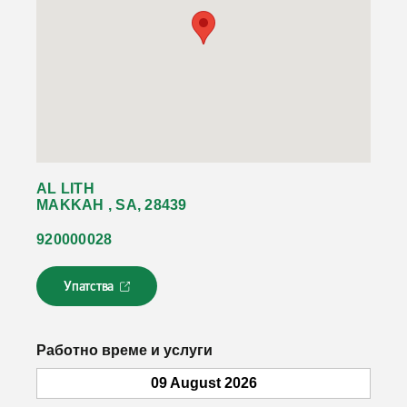
AL LITH
MAKKAH , SA, 28439
920000028
Упатства
Л
и
н
к
Работно време и услуги
о
т
09 August 2026
с