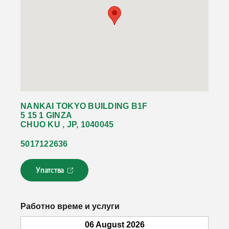
NANKAI TOKYO BUILDING B1F
5 15 1 GINZA
CHUO KU , JP, 1040045
5017122636
Упатства
Л
и
н
к
Работно време и услуги
о
т
06 August 2026