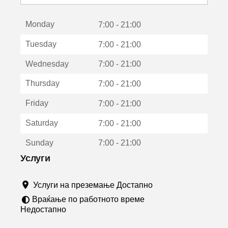
с
е
Monday
о
7:00 - 21:00
т
Tuesday
7:00 - 21:00
в
о
Wednesday
7:00 - 21:00
р
а
Thursday
7:00 - 21:00
в
о
Friday
7:00 - 21:00
н
о
Saturday
7:00 - 21:00
в
о
Sunday
7:00 - 21:00
п
р
Услуги
о
з
Услуги на преземање Достапно
о
р
Враќање по работното време
ч
Недостапно
е