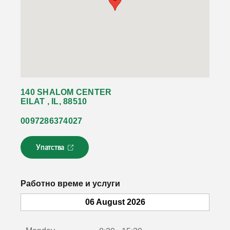
140 SHALOM CENTER
EILAT , IL, 88510
0097286374027
Упатства
Л
и
н
к
Работно време и услуги
о
т
06 August 2026
с
е