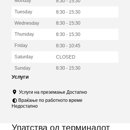
Monday
о
8:30 - 15:30
т
Tuesday
8:30 - 15:30
в
о
Wednesday
8:30 - 15:30
р
а
Thursday
8:30 - 15:30
в
о
Friday
8:30 - 10:45
н
о
Saturday
CLOSED
в
о
Sunday
8:30 - 15:30
п
р
Услуги
о
з
Услуги на преземање Достапно
о
р
Враќање по работното време
ч
Недостапно
е
Упатства од терминалот