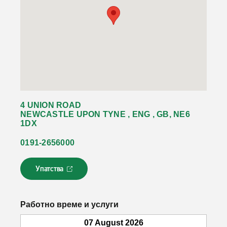
4 UNION ROAD
NEWCASTLE UPON TYNE , ENG , GB, NE6
1DX
0191-2656000
Упатства
Л
и
н
к
Работно време и услуги
о
т
07 August 2026