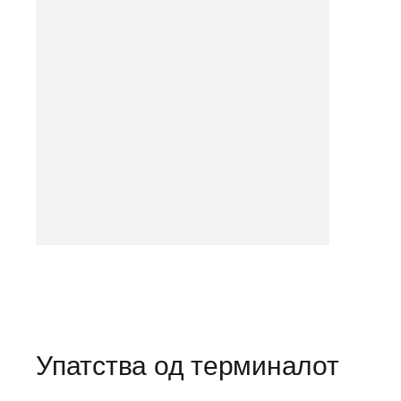
Упатства од терминалот