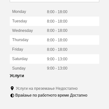
с
е
Monday
о
8:00 - 18:00
т
Tuesday
8:00 - 18:00
в
о
Wednesday
8:00 - 18:00
р
а
Thursday
8:00 - 18:00
в
о
Friday
8:00 - 18:00
н
о
Saturday
9:00 - 13:00
в
о
Sunday
9:00 - 13:00
п
р
Услуги
о
з
Услуги на преземање Недостапно
о
р
Враќање по работното време Достапно
ч
е