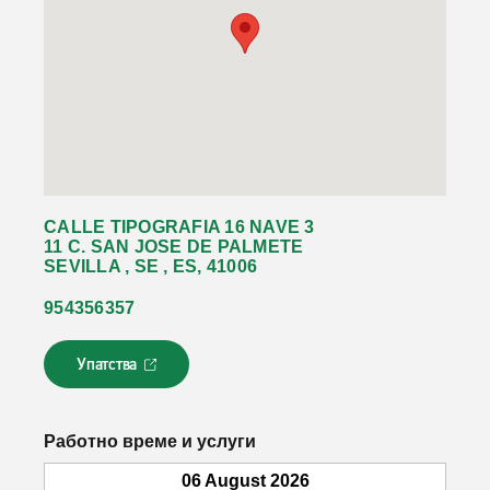
CALLE TIPOGRAFIA 16 NAVE 3
11 C. SAN JOSE DE PALMETE
SEVILLA , SE , ES, 41006
954356357
Упатства
Л
и
н
к
Работно време и услуги
о
т
06 August 2026