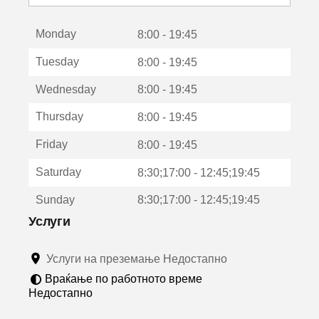
с
е
Monday
о
8:00 - 19:45
т
Tuesday
8:00 - 19:45
в
о
Wednesday
8:00 - 19:45
р
а
Thursday
8:00 - 19:45
в
о
Friday
8:00 - 19:45
н
о
Saturday
8:30;17:00 - 12:45;19:45
в
о
Sunday
8:30;17:00 - 12:45;19:45
п
р
Услуги
о
з
Услуги на преземање Недостапно
о
р
Враќање по работното време
ч
Недостапно
е