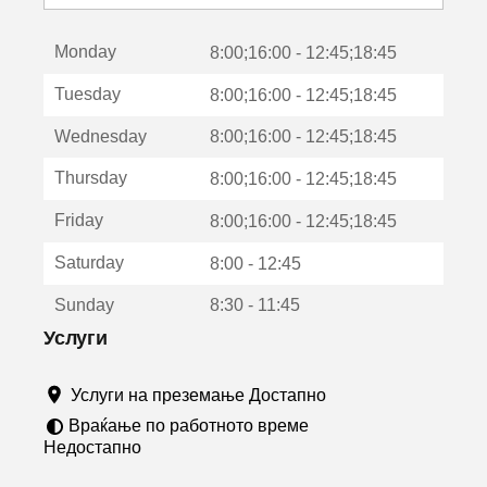
с
е
Monday
о
8:00;16:00 - 12:45;18:45
т
Tuesday
8:00;16:00 - 12:45;18:45
в
о
Wednesday
8:00;16:00 - 12:45;18:45
р
а
Thursday
8:00;16:00 - 12:45;18:45
в
о
Friday
8:00;16:00 - 12:45;18:45
н
о
Saturday
8:00 - 12:45
в
о
Sunday
8:30 - 11:45
п
р
Услуги
о
з
Услуги на преземање Достапно
о
р
Враќање по работното време
ч
Недостапно
е