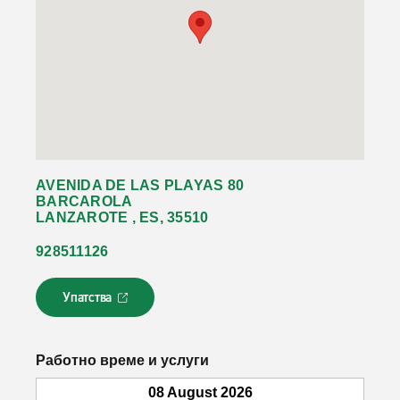
AVENIDA DE LAS PLAYAS 80
BARCAROLA
LANZAROTE , ES, 35510
928511126
Упатства
Л
и
н
к
Работно време и услуги
о
т
08 August 2026