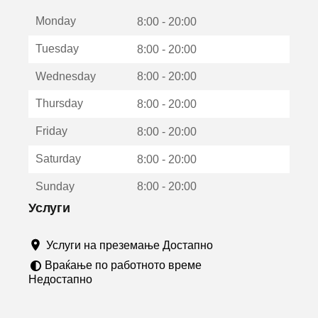
е
Monday
о
8:00 - 20:00
т
Tuesday
8:00 - 20:00
в
о
Wednesday
8:00 - 20:00
р
а
Thursday
8:00 - 20:00
в
о
Friday
8:00 - 20:00
н
о
Saturday
8:00 - 20:00
в
о
Sunday
8:00 - 20:00
п
р
Услуги
о
з
Услуги на преземање Достапно
о
р
Враќање по работното време
ч
Недостапно
е