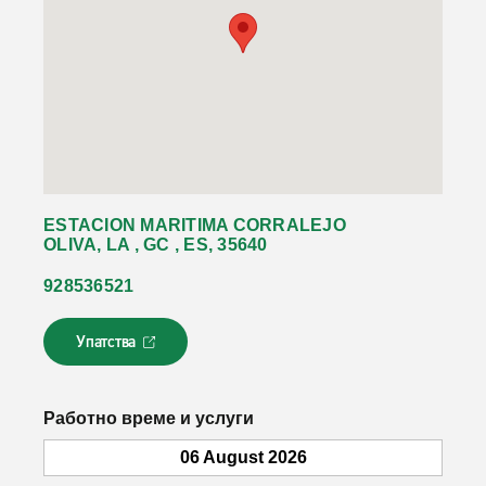
ESTACION MARITIMA CORRALEJO
OLIVA, LA , GC , ES, 35640
928536521
Упатства
Л
и
н
к
Работно време и услуги
о
т
06 August 2026
с