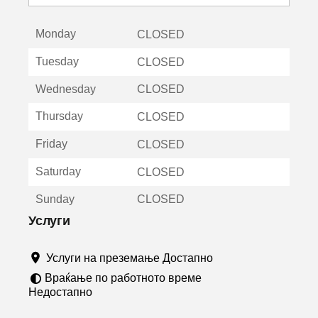
с
е
Monday
о
CLOSED
т
Tuesday
CLOSED
в
о
Wednesday
CLOSED
р
а
Thursday
CLOSED
в
о
Friday
CLOSED
н
о
Saturday
CLOSED
в
о
Sunday
CLOSED
п
р
Услуги
о
з
Услуги на преземање Достапно
о
р
Враќање по работното време
ч
Недостапно
е