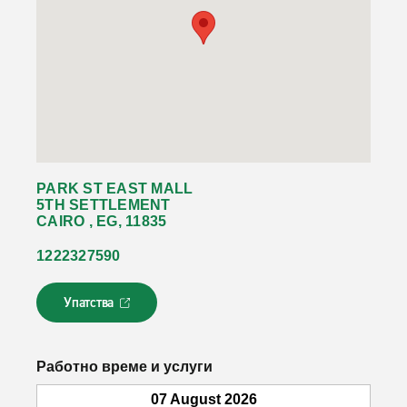
PARK ST EAST MALL
5TH SETTLEMENT
CAIRO , EG, 11835
1222327590
Упатства
Л
и
н
к
Работно време и услуги
о
т
07 August 2026