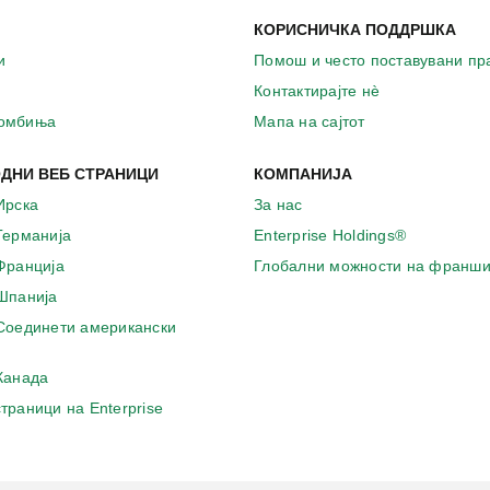
КОРИСНИЧКА ПОДДРШКА
и
Помош и често поставувани п
Контактирајте нѐ
комбиња
Мапа на сајтот
ДНИ ВЕБ СТРАНИЦИ
КОМПАНИЈА
Ирска
За нас
 Германија
Enterprise Holdings®
 Франција
Глобални можности на франши
 Шпанија
 Соединети американски
 Канада
страници на Enterprise