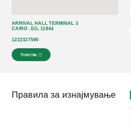
ARRIVAL HALL TERMINAL 3
CAIRO , EG, 11844
1222327590
Упатства
Л
и
н
к
о
т
с
Правила за изнајмување
е
о
т
в
о
р