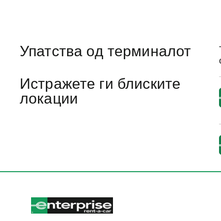
Упатства од терминалот
Истражете ги блиските
локации