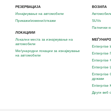
РЕЗЕРВАЦИЈА
ВОЗИЛА
Изнајмување на автомобили
Автомобил
Прикажи/измени/откажи
SUVs
Патнички 
ЛОКАЦИИИ
Локални места за изнајмување на
МЕЃУНАРО
автомобили
Enterprise 
Меѓународни локации за изнајмување
Enterprise
на автомобили
Enterprise
Enterprise
Enterprise
држави
Enterprise
Други веб 