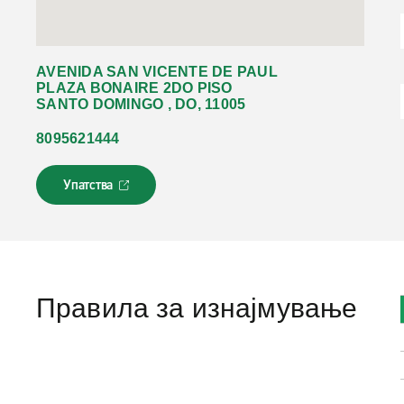
AVENIDA SAN VICENTE DE PAUL
PLAZA BONAIRE 2DO PISO
SANTO DOMINGO , DO, 11005
8095621444
Упатства
Л
и
н
к
о
т
с
Правила за изнајмување
е
о
т
в
о