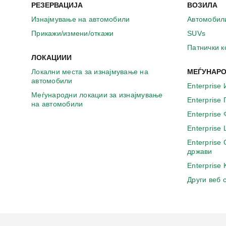
РЕЗЕРВАЦИЈА
ВОЗИЛА
Изнајмување на автомобили
Автомобил
Прикажи/измени/откажи
SUVs
Патнички 
ЛОКАЦИИИ
Локални места за изнајмување на
МЕЃУНАРО
автомобили
Enterprise 
Меѓународни локации за изнајмување
Enterprise
на автомобили
Enterprise
Enterprise
Enterprise
држави
Enterprise
Други веб 