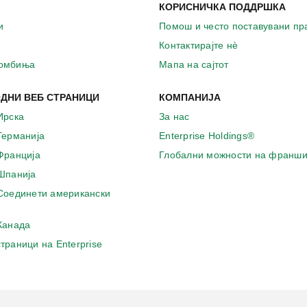
КОРИСНИЧКА ПОДДРШКА
и
Помош и често поставувани п
Контактирајте нѐ
комбиња
Мапа на сајтот
ДНИ ВЕБ СТРАНИЦИ
КОМПАНИЈА
Ирска
За нас
 Германија
Enterprise Holdings®
 Франција
Глобални можности на франши
 Шпанија
 Соединети американски
 Канада
страници на Enterprise