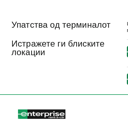
Упатства од терминалот
Истражете ги блиските
локации