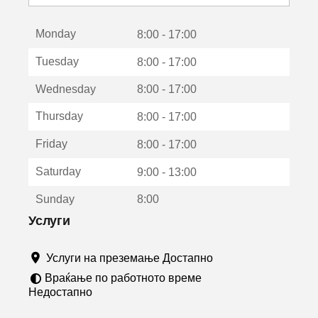
с
е
Monday
о
8:00 - 17:00
т
Tuesday
8:00 - 17:00
в
о
Wednesday
8:00 - 17:00
р
а
Thursday
8:00 - 17:00
в
о
Friday
8:00 - 17:00
н
о
Saturday
9:00 - 13:00
в
о
Sunday
8:00
п
р
Услуги
о
з
Услуги на преземање Достапно
о
р
Враќање по работното време
ч
Недостапно
е