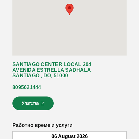
SANTIAGO CENTER LOCAL 204
AVENIDA ESTRELLA SADHALA
SANTIAGO , DO, 51000
8095621444
Упатства
Л
и
н
к
Работно време и услуги
о
т
06 August 2026