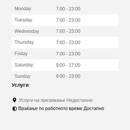
е
Monday
о
7:00 - 23:00
т
Tuesday
7:00 - 23:00
в
о
Wednesday
7:00 - 23:00
р
а
Thursday
7:00 - 23:00
в
о
Friday
7:00 - 23:00
н
о
Saturday
9:00 - 17:00
в
о
Sunday
9:00 - 23:00
п
р
Услуги
о
з
Услуги на преземање Недостапно
о
р
Враќање по работното време Достапно
ч
е