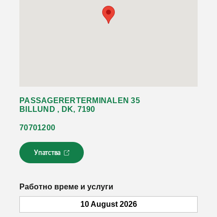
PASSAGERERTERMINALEN 35
BILLUND , DK, 7190
70701200
Упатства
Л
и
н
к
Работно време и услуги
о
т
10 August 2026
с