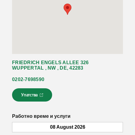
FRIEDRICH ENGELS ALLEE 326
WUPPERTAL , NW , DE, 42283
0202-7698590
Упатства
Л
и
н
к
Работно време и услуги
о
т
08 August 2026
с