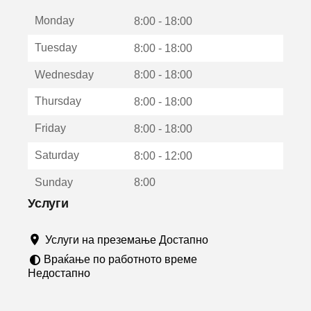
е
Monday
о
8:00 - 18:00
т
Tuesday
8:00 - 18:00
в
о
Wednesday
8:00 - 18:00
р
а
Thursday
8:00 - 18:00
в
о
Friday
8:00 - 18:00
н
о
Saturday
8:00 - 12:00
в
о
Sunday
8:00
п
р
Услуги
о
з
Услуги на преземање Достапно
о
р
Враќање по работното време
ч
Недостапно
е