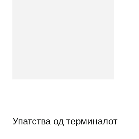
Упатства од терминалот