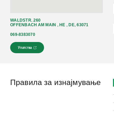
WALDSTR. 260
OFFENBACH AM MAIN , HE , DE, 63071
069-8383070
Упатства
Л
и
н
к
о
т
с
Правила за изнајмување
е
о
т
в
о
р