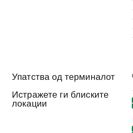
Упатства од терминалот
Истражете ги блиските
локации