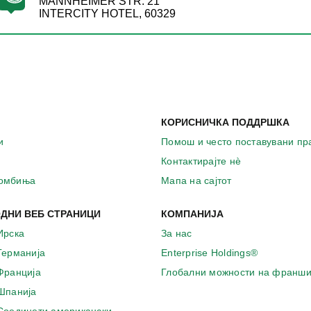
MANNHEIMER STR. 21
INTERCITY HOTEL, 60329
КОРИСНИЧКА ПОДДРШКА
и
Помош и често поставувани п
Контактирајте нѐ
комбиња
Мапа на сајтот
ДНИ ВЕБ СТРАНИЦИ
КОМПАНИЈА
Ирска
За нас
 Германија
Enterprise Holdings®
 Франција
Глобални можности на франши
 Шпанија