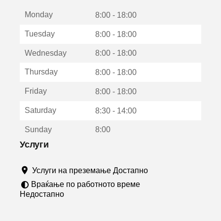
е
Monday
о
8:00 - 18:00
т
Tuesday
8:00 - 18:00
в
о
Wednesday
8:00 - 18:00
р
а
Thursday
8:00 - 18:00
в
о
Friday
8:00 - 18:00
н
о
Saturday
8:30 - 14:00
в
о
Sunday
8:00
п
р
Услуги
о
з
Услуги на преземање Достапно
о
р
Враќање по работното време
ч
Недостапно
е