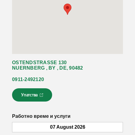
OSTENDSTRASSE 130
NUERNBERG , BY , DE, 90482
0911-2492120
Упатства
Л
и
н
к
Работно време и услуги
о
т
07 August 2026
с