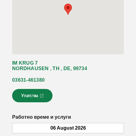
IM KRUG 7
NORDHAUSEN , TH , DE, 99734
03631-461380
Упатства
Л
и
н
к
Работно време и услуги
о
т
06 August 2026
с