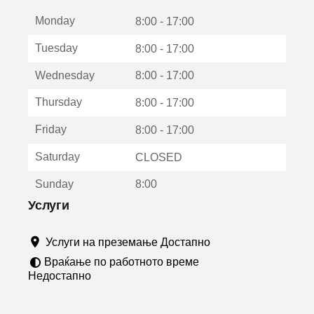
е
Monday
о
8:00 - 17:00
т
Tuesday
8:00 - 17:00
в
о
Wednesday
8:00 - 17:00
р
а
Thursday
8:00 - 17:00
в
о
Friday
8:00 - 17:00
н
о
Saturday
CLOSED
в
о
Sunday
8:00
п
р
Услуги
о
з
Услуги на преземање Достапно
о
р
Враќање по работното време
ч
Недостапно
е