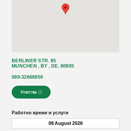
BERLINER STR. 85
MUNCHEN , BY , DE, 80805
089-32668950
Упатства
Л
и
н
к
Работно време и услуги
о
т
08 August 2026
с