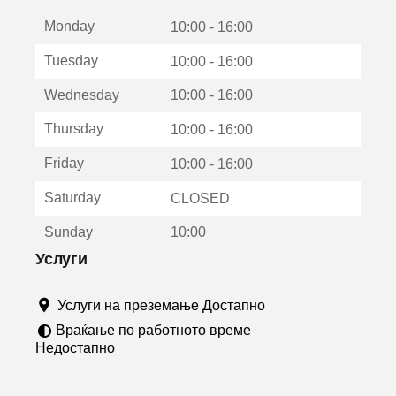
е
Monday
о
10:00 - 16:00
т
Tuesday
10:00 - 16:00
в
о
Wednesday
10:00 - 16:00
р
а
Thursday
10:00 - 16:00
в
о
Friday
10:00 - 16:00
н
о
Saturday
CLOSED
в
о
Sunday
10:00
п
р
Услуги
о
з
Услуги на преземање Достапно
о
р
Враќање по работното време
ч
Недостапно
е