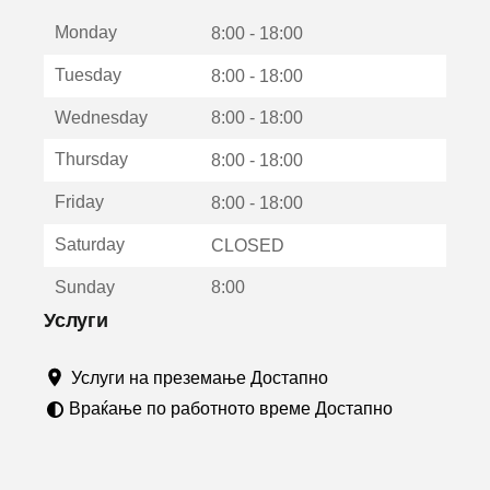
е
Monday
о
8:00 - 18:00
т
Tuesday
8:00 - 18:00
в
о
Wednesday
8:00 - 18:00
р
а
Thursday
8:00 - 18:00
в
о
Friday
8:00 - 18:00
н
о
Saturday
CLOSED
в
о
Sunday
8:00
п
р
Услуги
о
з
Услуги на преземање Достапно
о
р
Враќање по работното време Достапно
ч
е