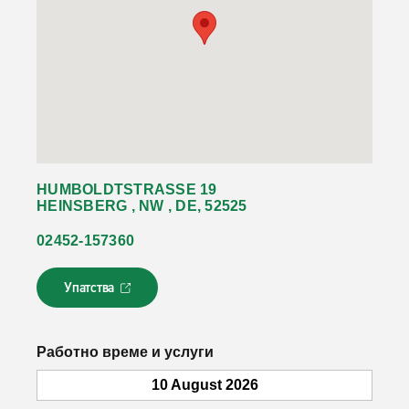
HUMBOLDTSTRASSE 19
HEINSBERG , NW , DE, 52525
02452-157360
Упатства
Л
и
н
к
Работно време и услуги
о
т
10 August 2026
с