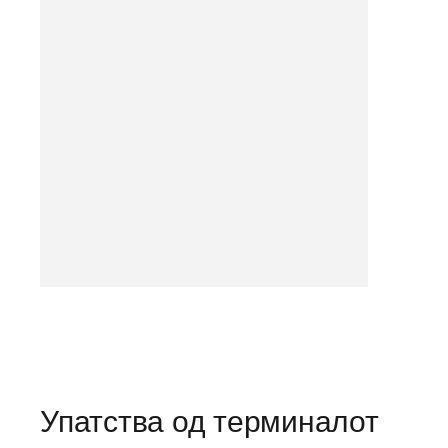
Упатства од терминалот