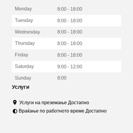
е
Monday
о
8:00 - 18:00
т
Tuesday
8:00 - 18:00
в
о
Wednesday
8:00 - 18:00
р
а
Thursday
8:00 - 18:00
в
о
Friday
8:00 - 18:00
н
о
Saturday
9:00 - 12:00
в
о
Sunday
8:00
п
р
Услуги
о
з
Услуги на преземање Достапно
о
р
Враќање по работното време Достапно
ч
е