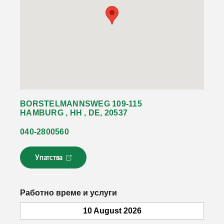
BORSTELMANNSWEG 109-115
HAMBURG , HH , DE, 20537
040-2800560
Упатства
Л
и
н
к
Работно време и услуги
о
т
10 August 2026
с