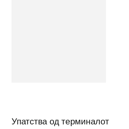
Упатства од терминалот