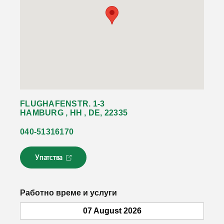
FLUGHAFENSTR. 1-3
HAMBURG , HH , DE, 22335
040-51316170
Упатства
Л
и
н
к
Работно време и услуги
о
т
07 August 2026
с